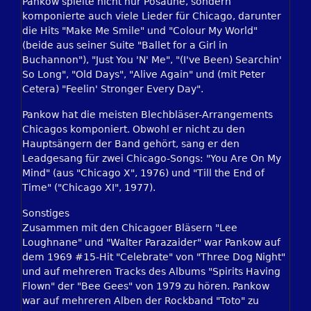
Pankow spielte nicht nur Posaune, sondern
komponierte auch viele Lieder für Chicago, darunter
die Hits "Make Me Smile" und "Colour My World"
(beide aus seiner Suite "Ballet for a Girl in
Buchannon"), "Just You 'N' Me", "(I've Been) Searchin'
So Long", "Old Days", "Alive Again" und (mit Peter
Cetera) "Feelin' Stronger Every Day".
Pankow hat die meisten Blechbläser-Arrangements
Chicagos komponiert. Obwohl er nicht zu den
Hauptsängern der Band gehört, sang er den
Leadgesang für zwei Chicago-Songs: "You Are On My
Mind" (aus "Chicago X", 1976) und "Till the End of
Time" ("Chicago XI", 1977).
Sonstiges
Zusammen mit den Chicagoer Bläsern "Lee
Loughnane" und "Walter Parazaider" war Pankow auf
dem 1969 #15-Hit "Celebrate" von "Three Dog Night"
und auf mehreren Tracks des Albums "Spirits Having
Flown" der "Bee Gees" von 1979 zu hören. Pankow
war auf mehreren Alben der Rockband "Toto" zu