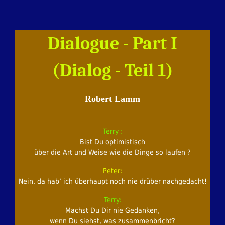
Dialogue - Part I
(Dialog - Teil 1)
Robert Lamm
Terry :
Bist Du optimistisch
über die Art und Weise wie die Dinge so laufen ?
Peter:
Nein, da hab’ ich überhaupt noch nie drüber nachgedacht!
Terry:
Machst Du Dir nie Gedanken,
wenn Du siehst, was zusammenbricht?