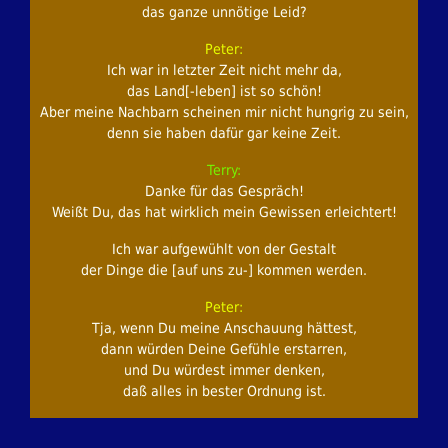
das ganze unnötige Leid?
Peter:
Ich war in letzter Zeit nicht mehr da,
das Land[-leben] ist so schön!
Aber meine Nachbarn scheinen mir nicht hungrig zu sein,
denn sie haben dafür gar keine Zeit.
Terry:
Danke für das Gespräch!
Weißt Du, das hat wirklich mein Gewissen erleichtert!
Ich war aufgewühlt von der Gestalt
der Dinge die [auf uns zu-] kommen werden.
Peter:
Tja, wenn Du meine Anschauung hättest,
dann würden Deine Gefühle erstarren,
und Du würdest immer denken,
daß alles in bester Ordnung ist.