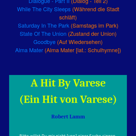
Dialogue - Part II
(Dialog - Teil 2)
While The City Sleeps
(Während die Stadt
schläft)
Saturday In The Park
(Samstags im Park)
State Of The Union
(Zustand der Union)
Goodbye
(Auf Wiedersehen)
Alma Mater
(Alma Mater [lat.: Schulhymne])
A Hit By Varese
(Ein Hit von Varese)
Robert Lamm